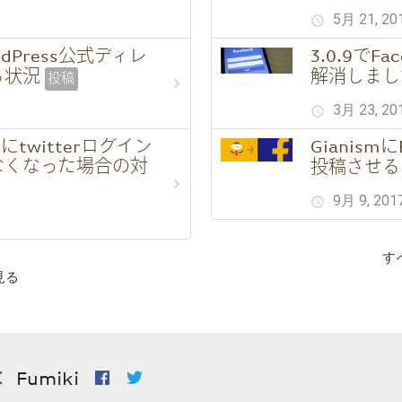
5月 21, 20
schedule
ordPress公式ディレ
3.0.9でF
る状況
解消しまし
投稿
chevron_right
3月 23, 20
schedule
にtwitterログイン
Gianism
なくなった場合の対
投稿させる
chevron_right
9月 9, 201
schedule
す
見る
：
Fumiki