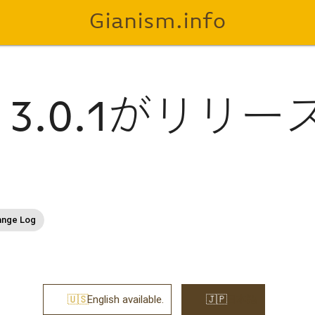
Gianism.info
sm 3.0.1がリリ
ange Log
English available.
日本語