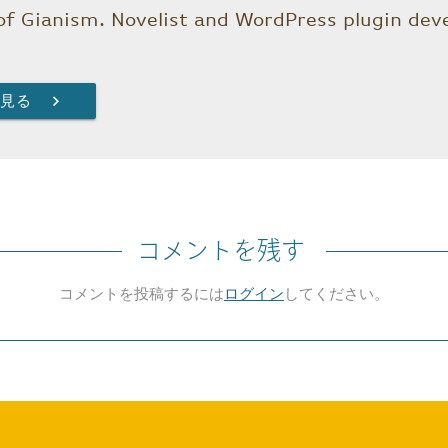
f Gianism. Novelist and WordPress plugin devel
を見る
chevron_right
コメントを残す
コメントを投稿するには
ログイン
してください。