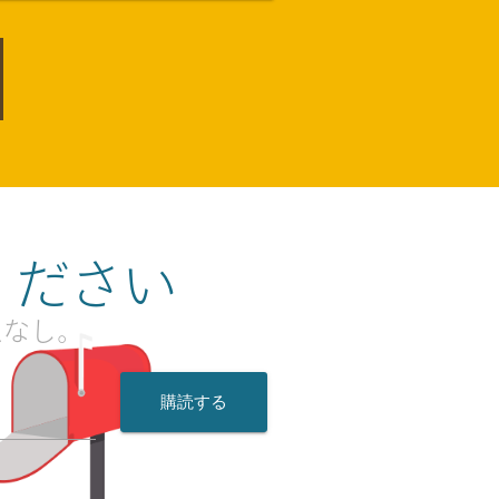
ください
ムなし。