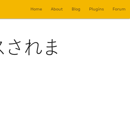
Home
About
Blog
Plugins
Forum
ースされま