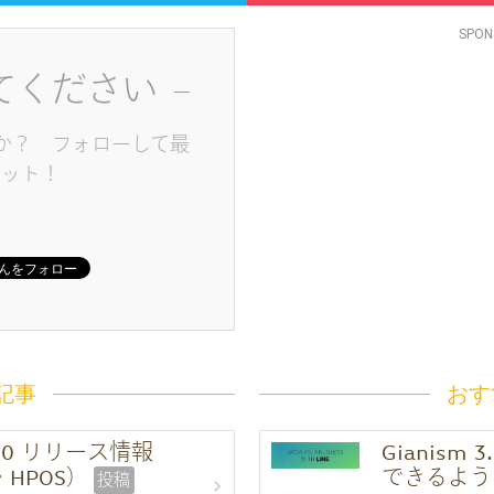
SPON
てください
か？ フォローして最
ゲット！
記事
おす
.0.0 リリース情報
Gianism
HPOS）
できるよう
投稿
chevron_right