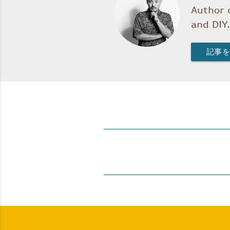
Author o
and DIY.
記事