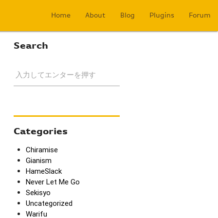
Home
About
Blog
Plugins
Forum
Search
入力してエンターを押す
Categories
Chiramise
Gianism
HameSlack
Never Let Me Go
Sekisyo
Uncategorized
Warifu