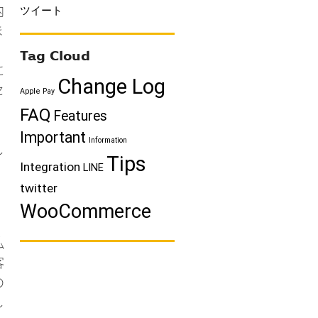
ツイート
内
ま
Tag Cloud
に
Change Log
セ
Apple Pay
FAQ
Features
Important
Information
し
Tips
Integration
LINE
twitter
WooCommerce
払
客
の
し