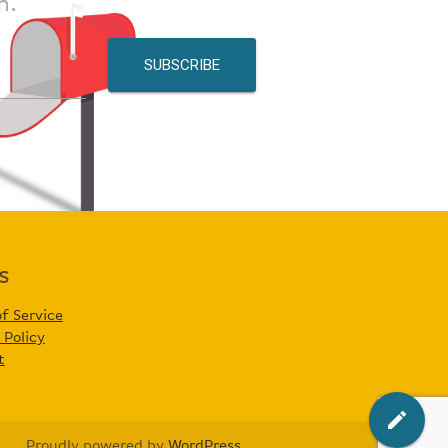
m.
s
f Service
 Policy
t
mode_edit
Proudly powered by
WordPress
.