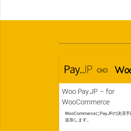
Woo Pay.JP – for
WooCommerce
WooCommerceにPay.JPの決済
追加します。