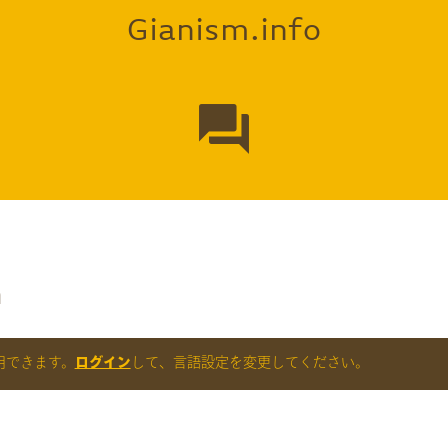
Gianism.info
question_answer
m
用できます。
ログイン
して、言語設定を変更してください。