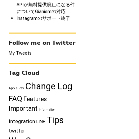
APIが無料提供廃止になる件
についてGianismの対応
Instagramのサポート終了
Follow me on Twitter
My Tweets
Tag Cloud
Change Log
Apple Pay
FAQ
Features
Important
Information
Tips
Integration
LINE
twitter