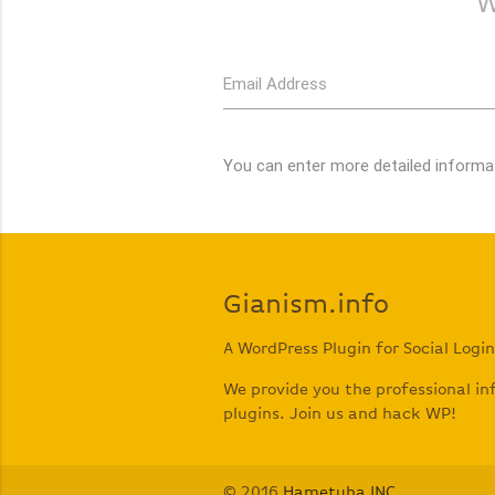
W
Email Address
You can enter more detailed informat
Gianism.info
A WordPress Plugin for Social Login
We provide you the professional i
plugins. Join us and hack WP!
© 2016
Hametuha INC
.