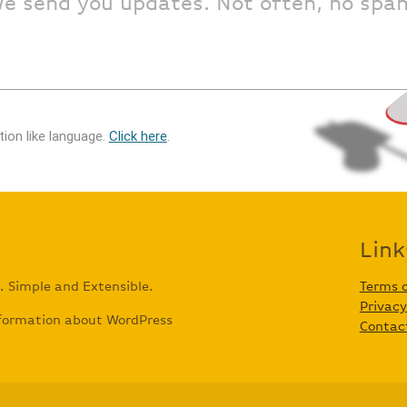
e send you updates. Not often, no spa
ion like language.
Click here
.
Link
. Simple and Extensible.
Terms o
Privacy
nformation about WordPress
Contac